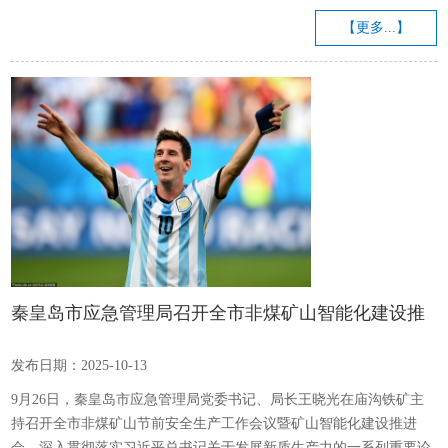
细碎的冰碴，像撒了层白霜。 “三十年河东，三十年河西”，这话从前
【更多...】
听老人念叨时只当是句俗语，直到如今扎在菜场里，才真正品出其中
的滋味。想当年，我也是国企里风光的年轻人，西装革履，手里攥着
旁人羡慕的铁饭碗。可偏生那时心高气傲，总觉得日子该有更大的奔
头，不顾家人劝...
秦皇岛市应急管理局召开全市非煤矿山智能化建设推
进会
发布日期：2025-10-13
9月26日，秦皇岛市应急管理局党委书记、局长王晓光在庙沟铁矿主
持召开全市非煤矿山节前安全生产工作会议暨矿山智能化建设推进
会，深入贯彻落实习近平总书记关于发展新质生产力的一系列重要论