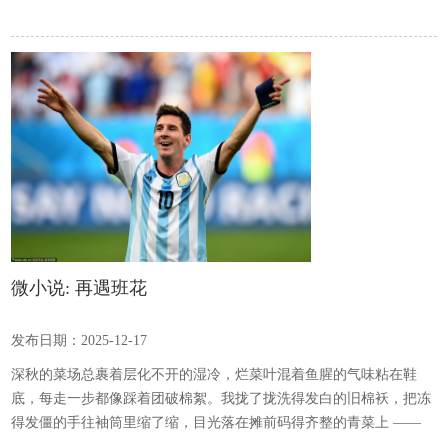
微小说: 再遇班花
发布日期：2025-12-17
深秋的菜场总裹着层化不开的湿冷，烂菜叶混着鱼腥的气味粘在鞋
底，每走一步都像踩着团破棉絮。我拢了拢洗得发白的旧棉袄，把冻
得发僵的手往袖筒里缩了缩，目光落在摊前码得齐整的青菜上 ——
这是今早天没亮就去郊区菜农那儿收的，沾着的露水这会儿早冻成了