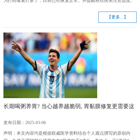
为打肉毒素打多了，目前已经恢复正常。并提醒粉丝医美注意适度。
据公开资料，戚薇，1984年出生，演员、歌手。2006年凭借一首《外
滩18号》走红，随后跨界出演多部高收视热播剧转型成功，参演作品
【更多...】
包括《美人心计》《爱情自有天意》《我是杜拉拉》《追捕》《北京
女子图鉴》等。...
长期喝粥养胃? 当心越养越脆弱, 胃黏膜修复更需要这
些营养
发布日期：2025-03-06
声明：本文内容均是根据权威医学资料结合个人观点撰写的原创内