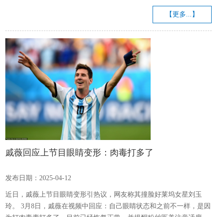
走近大众、服务大众，中华中医药学会、人民网·人民好医生客户端联
合推出《名医话养生》短视频科普栏目。该栏目汇聚名医普及中医知
【更多...】
识，传递健康的生活方式和养生知识，每周与您相约共赴中医药文化
科普“盛宴”！...
戚薇回应上节目眼睛变形：肉毒打多了
发布日期：2025-04-12
近日，戚薇上节目眼睛变形引热议，网友称其撞脸好莱坞女星刘玉
玲。 3月8日，戚薇在视频中回应：自己眼睛状态和之前不一样，是因