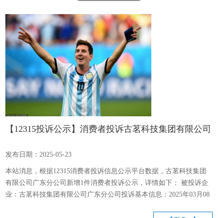
【12315投诉公示】消费者投诉古茗科技集团有限公司
广东分公司虚假广告->其他虚假广告问题
发布日期：2025-05-23
本站消息，根据12315消费者投诉信息公示平台数据，古茗科技集团
有限公司广东分公司新增1件消费者投诉公示，详情如下： 被投诉企
业：古茗科技集团有限公司广东分公司投诉基本信息：2025年03月08
日，消费者林**（手机尾号 7690，用户ID ****6347）反映其于2025
年03月08日通过现场购买奶茶饮料。投诉问题：可能存在广告->虚假