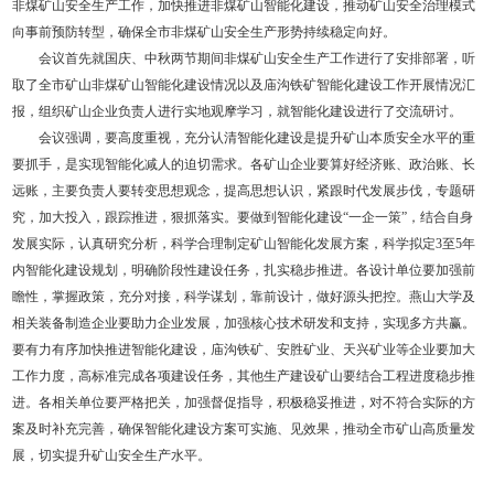
非煤矿山安全生产工作，加快推进非煤矿山智能化建设，推动矿山安全治理模式
向事前预防转型，确保全市非煤矿山安全生产形势持续稳定向好。
会议首先就国庆、中秋两节期间非煤矿山安全生产工作进行了安排部署，听
取了全市矿山非煤矿山智能化建设情况以及庙沟铁矿智能化建设工作开展情况汇
报，组织矿山企业负责人进行实地观摩学习，就智能化建设进行了交流研讨。
会议强调，要高度重视，充分认清智能化建设是提升矿山本质安全水平的重
要抓手，是实现智能化减人的迫切需求。各矿山企业要算好经济账、政治账、长
远账，主要负责人要转变思想观念，提高思想认识，紧跟时代发展步伐，专题研
究，加大投入，跟踪推进，狠抓落实。要做到智能化建设“一企一策”，结合自身
发展实际，认真研究分析，科学合理制定矿山智能化发展方案，科学拟定3至5年
内智能化建设规划，明确阶段性建设任务，扎实稳步推进。各设计单位要加强前
瞻性，掌握政策，充分对接，科学谋划，靠前设计，做好源头把控。燕山大学及
相关装备制造企业要助力企业发展，加强核心技术研发和支持，实现多方共赢。
要有力有序加快推进智能化建设，庙沟铁矿、安胜矿业、天兴矿业等企业要加大
工作力度，高标准完成各项建设任务，其他生产建设矿山要结合工程进度稳步推
进。各相关单位要严格把关，加强督促指导，积极稳妥推进，对不符合实际的方
案及时补充完善，确保智能化建设方案可实施、见效果，推动全市矿山高质量发
展，切实提升矿山安全生产水平。